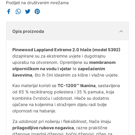
Podijeli na društvenim mrežama
Opis proizvoda
Pinewood Lappland Extreme 2.0 hlače (model 5392)
dizajnirane su za ekstremne uvjete i dugotrajnu
uporabu na otvorenom. Opremljene su
membranom
otporničkom na vodu i vjetar
te
zapečaćenim
šavovima
, što ih čini idealnim za kišne i vlažne uvjete.
Kao materijal koristi se
TC-1200™ tkanina
, sastavljena
od 65 % recikliranog poliestera i 35 % pamuka, koja
kombinira čvrstoću i udobnost. Hlače su dodatno
ojačane na koljenima i stražnjem dijelu radi bolje
otpornosti na habanje.
Za udobnost pri nošenju i fleksibilnost, hlače imaju
prilagodljive rubove nogavica
, razne praktične
džepove (prednji džepovi, bočni džepovi, džep za