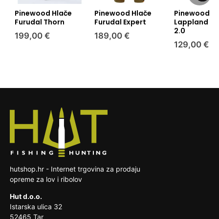
52465 Tar
novu narudžbu. Trošak dostave snosi kupac.
potrošača, u nekim slučajevima isključuje se
Ako je proizvod stigao oštećen, što mi je
pravo na jednostrani raskid ugovora:
Pinewood Hlače
Pinewood Hlače
Pinewood H
činiti?
Ako ste narudžbu platili karticom, novac će
Furudal Thorn
Furudal Expert
Lappland Ex
vam se vratiti na isti način. U slučaju da
kada je roba izrađena po specifikaciji
2.0
Ako su na proizvodu nastala oštećenja
199,00 €
189,00 €
payment gateway iz bilo kojeg razloga odbije
potrošača ili koja je jasno prilagođena
prilikom dostave (oštećeno pakiranje),
Što napraviti ako proizvod ima grešku?
129,00 €
povrat novca, prodavatelj će od kupca
potrošaču
kontaktirajte vozača koji vas je obavijestio
zatražiti broj računa na koji će povrat biti
kada je roba lako pokvarljiva ili joj brzo
porukom/pozivom o dostavi ili nazovite nas na
Svi se proizvodi prije slanja pregledavaju, ali
obavljen. U ostalim slučajevima, molimo
istječe rok uporabe
099 502 03 66. Proizvod ćemo vam zamijeniti
ako ipak dobijete proizvod s greškom, odmah
navedite samo svoj osobni broj tekućeg
u što kraćem roku na naš trošak.
nas kontakirajte putem navedenog
zapečaćena roba koja zbog zdravstvenih
računa za povrat novca.
telefonskog broja ili na e-mail adresu da se
ili higijenskih razloga nije pogodna za
dogovorimo oko preuzimanja istog te slanja
vraćanje, ako je bila otpečaćena nakon
Trošak slanja pošiljke na našu adresu snosi
zamjenskog proizvoda. Troškove zamjene
dostave
kupac.
reklamacijskog proizvoda snosi prodavatelj.
roba koja je zbog svoje prirode nakon
dostave nerazdvojivo pomiješana s
drugim stvarima
hutshop.hr - Internet trgovina za prodaju
opreme za lov i ribolov
Hut d.o.o.
Istarska ulica 32
52465 Tar