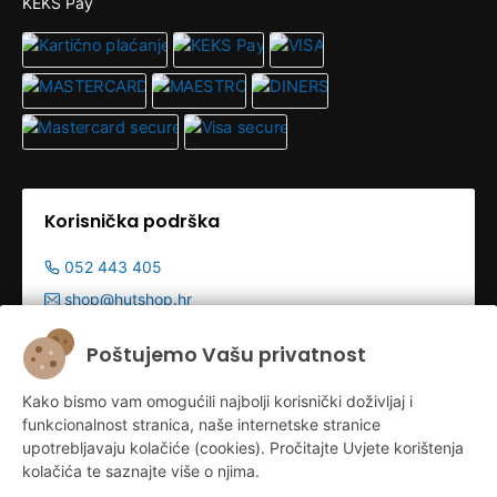
KEKS Pay
Korisnička podrška
052 443 405
shop@hutshop.hr
Radno vrijeme:
Poštujemo Vašu privatnost
Pon - Pet 9:00-19:00h
Kako bismo vam omogućili najbolji korisnički doživljaj i
Sub 9:00-13:00
funkcionalnost stranica, naše internetske stranice
upotrebljavaju kolačiće (cookies). Pročitajte Uvjete korištenja
kolačića te saznajte više o njima.