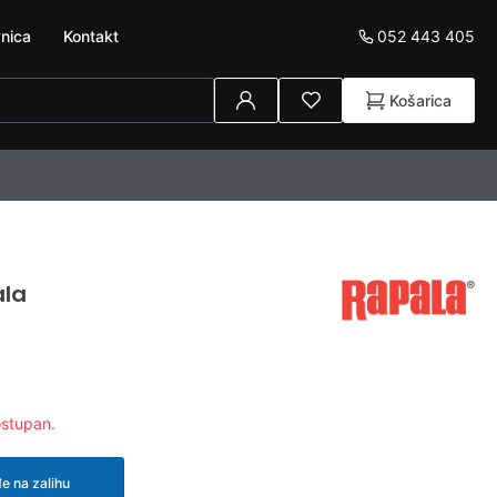
052 443 405
nica
Kontakt
Košarica
la
ostupan.
e na zalihu