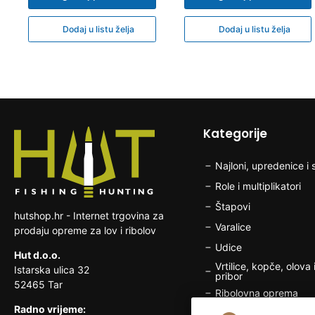
Dodaj u listu želja
Dodaj u listu želja
Kategorije
Najloni, upredenice i s
Role i multiplikatori
Štapovi
hutshop.hr - Internet trgovina za
Varalice
prodaju opreme za lov i ribolov
Udice
Hut d.o.o.
Vrtilice, kopče, olova i
Istarska ulica 32
pribor
52465 Tar
Ribolovna oprema
Radno vrijeme:
Brodska elektronika