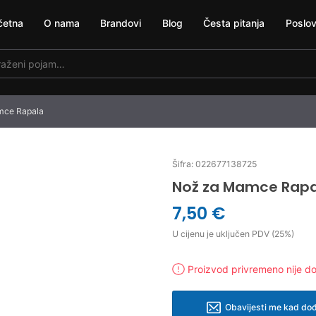
četna
O nama
Brandovi
Blog
Česta pitanja
Poslov
mce Rapala
Šifra: 022677138725
Nož za Mamce Rapa
7,50 €
U cijenu je uključen PDV (25%)
Proizvod privremeno nije d
Obavijesti me kad dođ