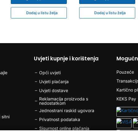
Dodaj u listu želja
Dodaj u listu želja
Uvjeti kupnje i korištenja
Mogućno
Pouzeće
ajle
Opći uvjeti
Transakcij
Uvjeti plaćanja
Kartično p
Uvjeti dostave
Reklamacija proizvoda s
KEKS Pay
nedostatkom
Jednostrani raskid ugovora
 sitni
Privatnost podataka
Sigurnost online plaćanja
Kolačići