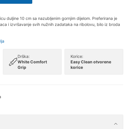
u duljine 10 cm sa nazubljenim gornjim dijelom. Preferirana je
ca i izvršavanje svih nužnih zadataka na ribolovu, bilo iz broda
lja
Drška:
Korice:
White Comfort
Easy Clean otvorene
Grip
korice
a