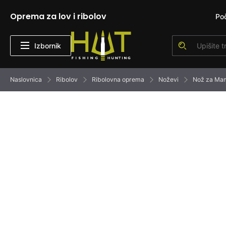
Oprema za lov i ribolov
Po
Izbornik
Naslovnica
Ribolov
Ribolovna oprema
Noževi
Nož za Ma