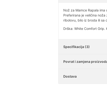
Nož za Mamce Rapala ima ošt
Preferirana je veličina nož
ribolovu, bilo iz broda ili sa 
Drška: White Comfort Grip. K
Specifikacija (3)
Povrat i zamjena proizvod
Oštrica
Dostava
Drška
Je li moguće vratiti k
Korice
U našoj trgovini imat
navođenja razloga. Is
Koliko iznosi dostav
Mogu li vratiti samo
nam ga na e-mail ad
Dostava za sva mjesta
Možete. U Obrascu sa