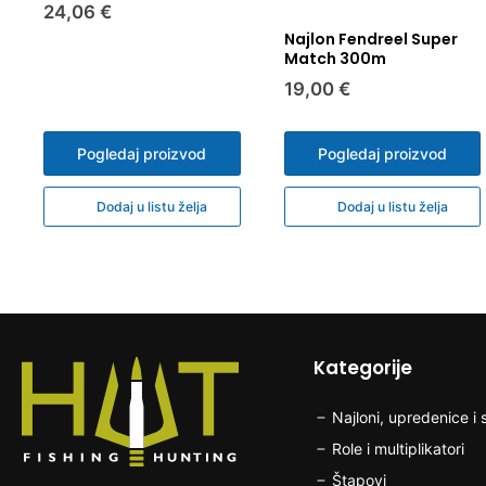
24,06 €
Najlon Fendreel Super
Match 300m
19,00 €
Pogledaj proizvod
Pogledaj proizvod
Dodaj u listu želja
Dodaj u listu želja
Kategorije
Najloni, upredenice i s
Role i multiplikatori
Štapovi