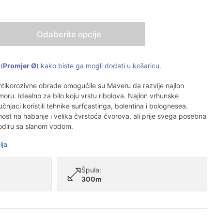
Odaberite opcije
(
Promjer Ø
) kako biste ga mogli dodati u košaricu.
antikorozivne obrade omogućile su Maveru da razvije najlon
moru. Idealno za bilo koju vrstu ribolova. Najlon vrhunske
učnjaci koristili tehnike surfcastinga, bolentina i bolognesea.
nost na habanje i velika čvrstoća čvorova, ali prije svega posebna
odiru sa slanom vodom.
lja
Špula:
300m