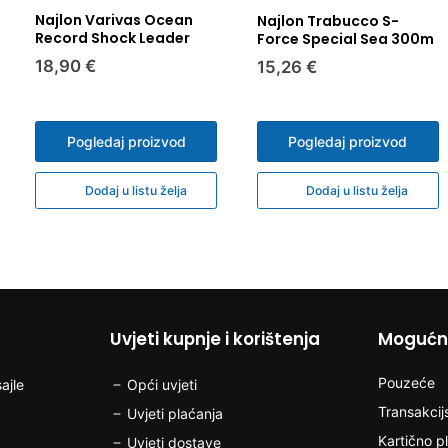
roku na naš trošak.
Svi se proizvodi prije
zapečaćena roba k
Najlon Varivas Ocean
Najlon Trabucco S-
greškom, odmah nas k
pogodna za vraća
Record Shock Leader
Force Special Sea 300m
mail adresu da se do
roba koja je zbo
18,90 €
15,26 €
proizvoda. Troškove 
drugim stvarima
Pogledaj proizvod
Pogledaj proizvod
Dodaj u listu želja
Dodaj u listu želja
Uvjeti kupnje i korištenja
Mogućno
Pouzeće
ajle
Opći uvjeti
Transakcij
Uvjeti plaćanja
Kartično p
Uvjeti dostave