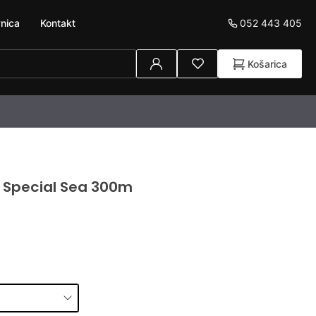
052 443 405
nica
Kontakt
Košarica
 Special Sea 300m