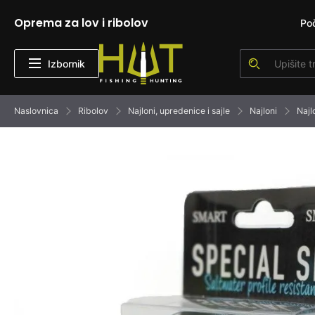
Oprema za lov i ribolov
Po
Izbornik
Naslovnica
Ribolov
Najloni, upredenice i sajle
Najloni
Najl