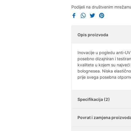
Podijeli na društvenim mrežam
Opis proizvoda
Inovacije u pogledu anti-UV
posebno dizajniran i testira
kvalitete u kojem su najveći 
bolognesea. Niska elastičnos
prije svega posebna otporn
Specifikacija (2)
Povrat i zamjena proizvod
Nosivost