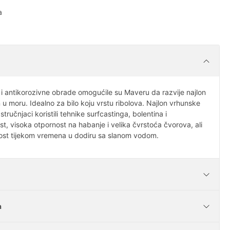
a
 i antikorozivne obrade omogućile su Maveru da razvije najlon
n u moru. Idealno za bilo koju vrstu ribolova. Najlon vrhunske
stručnjaci koristili tehnike surfcastinga, bolentina i
t, visoka otpornost na habanje i velika čvrstoća čvorova, ali
ost tijekom vremena u dodiru sa slanom vodom.
a
9,70kg