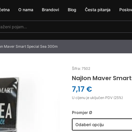
četna
O nama
Brandovi
Blog
Česta pitanja
Poslov
on Maver Smart Special Sea 300m
Šifra: 7502
Najlon Maver Smart
7,17 €
U cijenu je uključen PDV (25%)
Promjer Ø