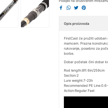
Podijeli na društvenim mrežam
Opis proizvoda
FirstCast će pružiti udoban 
mamcem. Prazna konstrukcija
rukovanje, posebno za poče
borbe.
Dobar početak čini dobar kr
Rod length:8ft 6in/259cm
Section:2
Lure weight:7-23h
Recommended PE Line:0.6-1
Action:Regular Fast