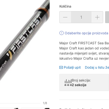
Količina
Odaberite opcije proizvoda 
Major Craft FIRSTCAST Sea Bass
Major Craft kao jedan od vodeć
nastavlja mijenjati svijet, stvar
iskustvo Major Crafta uz nevjer
Pošalji upit
Dodaj u listu že
Broj sekcija:
2 sekcije
1/8