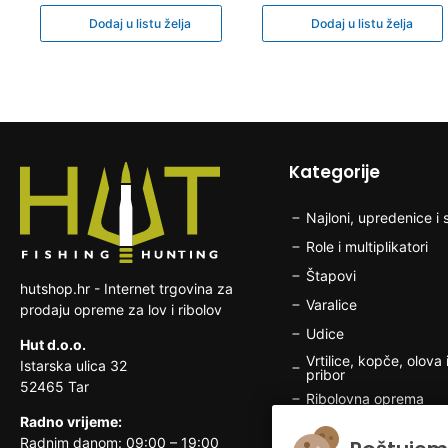
Dodaj u listu želja
Dodaj u listu želja
Kategorije
Najloni, upredenice i s
Role i multiplikatori
Štapovi
hutshop.hr - Internet trgovina za
Varalice
prodaju opreme za lov i ribolov
Udice
Hut d.o.o.
Vrtilice, kopče, olova i
Istarska ulica 32
pribor
52465 Tar
Ribolovna oprema
Radno vrijeme:
Brodska elektronika
Radnim danom: 09:00 – 19:00