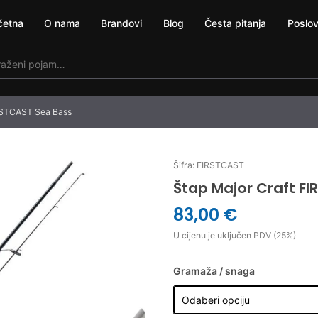
četna
O nama
Brandovi
Blog
Česta pitanja
Poslov
IRSTCAST Sea Bass
Šifra: FIRSTCAST
Štap Major Craft F
83,00 €
U cijenu je uključen PDV (25%)
Gramaža / snaga