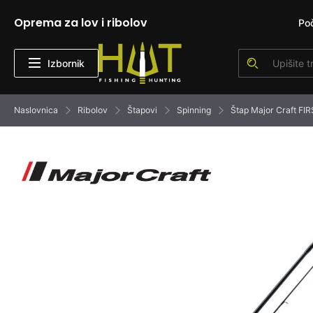
Oprema za lov i ribolov
Po
Izbornik
Naslovnica
Ribolov
Štapovi
Spinning
Štap Major Craft F