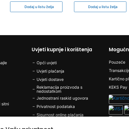
Dodaj u listu želja
Dodaj u listu želja
Uvjeti kupnje i korištenja
Mogućno
Pouzeće
ajle
Opći uvjeti
Transakcij
Uvjeti plaćanja
Kartično p
Uvjeti dostave
Reklamacija proizvoda s
KEKS Pay
nedostatkom
Jednostrani raskid ugovora
 sitni
Privatnost podataka
Sigurnost online plaćanja
Kolačići