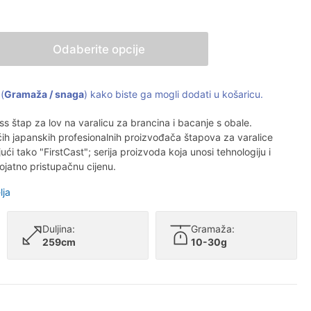
Odaberite opcije
(
Gramaža / snaga
) kako biste ga mogli dodati u košaricu.
 štap za lov na varalicu za brancina i bacanje s obale.
ih japanskih profesionalnih proizvođača štapova za varalice
ajući tako "FirstCast"; serija proizvoda koja unosi tehnologiju i
ojatno pristupačnu cijenu.
lja
Duljina:
Gramaža:
259cm
10-30g