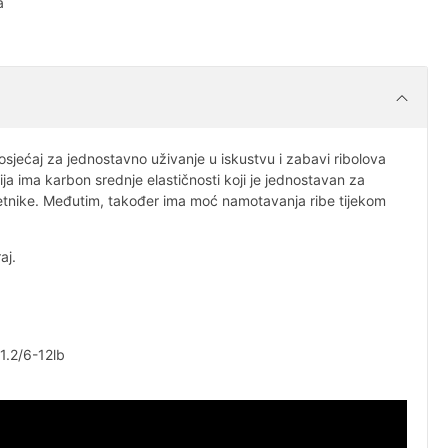
a
osjećaj za jednostavno uživanje u iskustvu i zabavi ribolova
 ima karbon srednje elastičnosti koji je jednostavan za
tnike. Međutim, također ima moć namotavanja ribe tijekom
aj.
.2/6-12lb