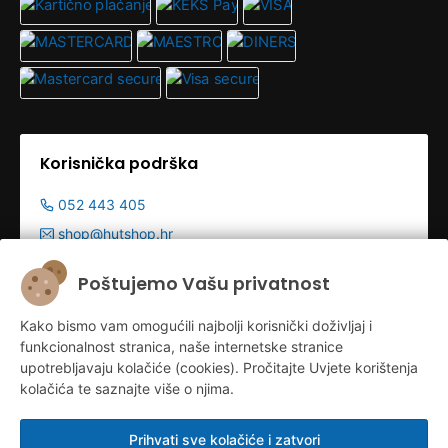
Korisnička podrška
052 443 405
shop@hutshop.hr
Radno vrijeme:
Poštujemo Vašu privatnost
Pon - Pet 9:00-19:00h
Kako bismo vam omogućili najbolji korisnički doživljaj i
Sub 9:00-13:00
funkcionalnost stranica, naše internetske stranice
upotrebljavaju kolačiće (cookies). Pročitajte Uvjete korištenja
kolačića te saznajte više o njima.
Prihvati sve kolačiće i zatvori