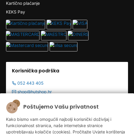
Kartično plaćanje
KEKS Pay
Korisnička podrška
052 443 405
shop@hutshop.hr
Radno vrijeme:
Poštujemo Vašu privatnost
Pon - Pet 9:00-19:00h
Kako bismo vam omogućili najbolji korisnički doživljaj i
Sub 9:00-13:00
funkcionalnost stranica, naše internetske stranice
upotrebljavaju kolačiće (cookies). Pročitajte Uvjete korištenja