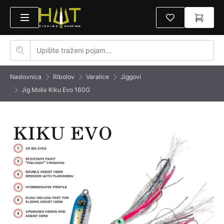
Naslovnica
Ribolov
Varalice
Jiggovi
Jig Molix Kiku Evo 160G