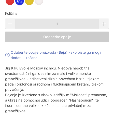
Količina
Odaberite opcije
Odaberite opcije proizvoda (
Boja
) kako biste ga mogli
dodati u košaricu.
Jig Kiku Evo je Molixov inchiku. Njegova nepobitna
svestranost čini ga idealnim za male i velike morske
grabežljivce. Jedinstveni dizajn povećava brzinu tijekom
pada i pridonosi prirodnom i fluktuirajućem kretanju tijekom
povlačenja.
Bojenje je izvedeno s visoko izdržljivim "Molicoat" premazom,
a ukras na pomoćnoj udici, obogaćen "Flashabouom", te
fluorescentno veliko oko čine mamac privlačnijim za
grabežljivce.