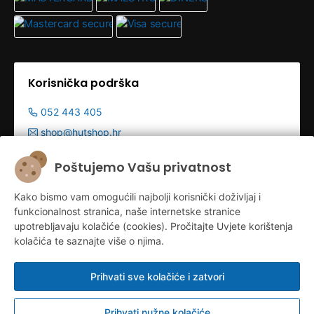
Korisnička podrška
052 443 405
shop@hutshop.hr
Radno vrijeme:
Poštujemo Vašu privatnost
Pon - Pet 9:00-19:00h
Kako bismo vam omogućili najbolji korisnički doživljaj i
Sub 9:00-13:00
funkcionalnost stranica, naše internetske stranice
upotrebljavaju kolačiće (cookies). Pročitajte Uvjete korištenja
kolačića te saznajte više o njima.
Prihvati sve kolačiće i zatvori
Prihvati nužne kolačiće