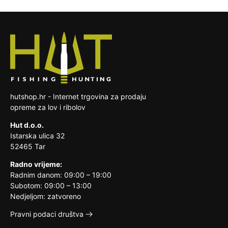
računa za povrat novca.
telefonskog broja ili na e-mail adresu da se
ili higijenskih razloga nije pogodna za
dogovorimo oko preuzimanja istog te slanja
vraćanje, ako je bila otpečaćena nakon
Trošak slanja pošiljke na našu adresu snosi
zamjenskog proizvoda. Troškove zamjene
dostave
kupac.
reklamacijskog proizvoda snosi prodavatelj.
roba koja je zbog svoje prirode nakon
dostave nerazdvojivo pomiješana s
drugim stvarima
hutshop.hr - Internet trgovina za prodaju
opreme za lov i ribolov
Hut d.o.o.
Istarska ulica 32
52465 Tar
Radno vrijeme:
Radnim danom: 09:00 – 19:00
Subotom: 09:00 – 13:00
Nedjeljom: zatvoreno
Pravni podaci društva