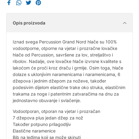
Opis proizvoda
Iznad svega Percussion Grand Nord hlače su 100%
vodootporne, otporne na vjetar i prozračne lovačke
hlače od Percussion, savršene za lov, streljaštvo i
ribolov. Nadalje, ove lovačke hlače izvrsne kvalitete s
lakoćom će proći kroz draču i grmlje. Osim toga, hlače
dolaze s uklonjivim naramenicama i naramenicama, 6
džepova i jednim džepom za noževe, također
podesivim dijelom elastične trake oko struka, elastičnim
trakama za noge i patentnim zatvaračima na dnu za
jednostavno obuvanje i svlačenje.
Vodootporan, otporan na vjetar i prozračan
7 džepova plus jedan džep za nož
Također potpuno prilagodljiv
Elastične naramenice
Bib na leđima koji se može skinuti