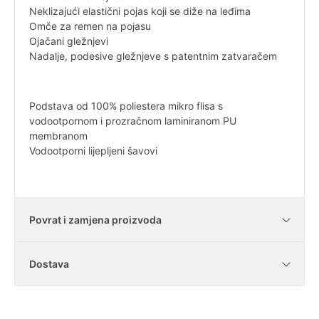
Neklizajući elastični pojas koji se diže na leđima
Omče za remen na pojasu
Ojačani gležnjevi
Nadalje, podesive gležnjeve s patentnim zatvaračem
Podstava od 100% poliestera mikro flisa s
vodootpornom i prozračnom laminiranom PU
membranom
Vodootporni lijepljeni šavovi
Povrat i zamjena proizvoda
Dostava
Je li moguće vratiti kupljene artikle?
U našoj trgovini imate zakonski rok od 14