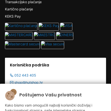
Transakcijsko plaćanje
Kartično plaćanje
KEKS Pay
Korisnička podrška
052 443 405
shop@hutshop.hr
Radno vrijeme:
Poštujemo Vašu privatnost
Pon - Pet 9:00-19:00h
Kako bismo vam omogućili najbolji korisnički doživljaj i
Sub 9:00-13:00
funkcionalnost stranica, naše internetske stranice