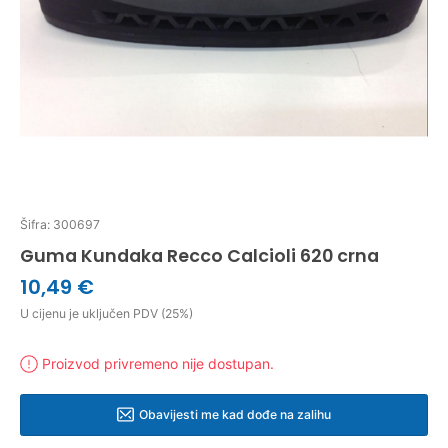
Šifra: 300697
Guma Kundaka Recco Calcioli 620 crna
10,49 €
U cijenu je uključen PDV (25%)
Proizvod privremeno nije dostupan.
Obavijesti me kad dođe na zalihu