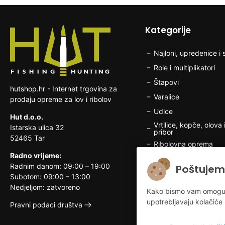
Kategorije
Najloni, upredenice i s
Role i multiplikatori
Štapovi
hutshop.hr - Internet trgovina za
Varalice
prodaju opreme za lov i ribolov
Udice
Hut d.o.o.
Vrtilice, kopče, olova i
Istarska ulica 32
pribor
52465 Tar
Ribolovna oprema
Radno vrijeme:
Brodska elektronika
Radnim danom: 09:00 – 19:00
Poštujem
Odjeća i obuća za rib
Subotom: 09:00 – 13:00
Nedjeljom: zatvoreno
Lovačka oprema
Kako bismo vam omogućili
upotrebljavaju kolačiće 
Odjeća i obuća za lo
Pravni podaci društva