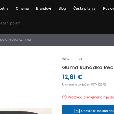
četna
O nama
Brandovi
Blog
Česta pitanja
Poslov
co Calcioli 525 crna
Šifra: 300691
Guma kundaka Recco
12,61 €
U cijenu je uključen PDV (25%)
Proizvod privremeno nije d
Obavijesti me kad dođ