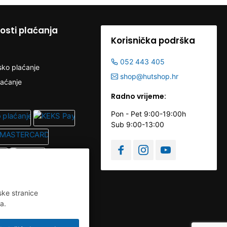
sti plaćanja
Korisnička podrška
052 443 405
sko plaćanje
shop@hutshop.hr
laćanje
Radno vrijeme:
Pon - Pet 9:00-19:00h
Sub 9:00-13:00
ske stranice
a.