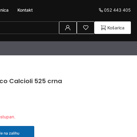
052 443 405
nica
Kontakt
Košarica
 Calcioli 525 crna
ostupan.
e na zalihu