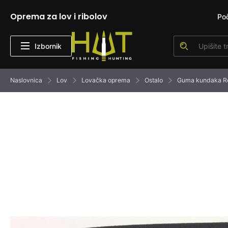
Oprema za lov i ribolov
Po
Izbornik
Naslovnica
Lov
Lovačka oprema
Ostalo
Guma kundaka Rec