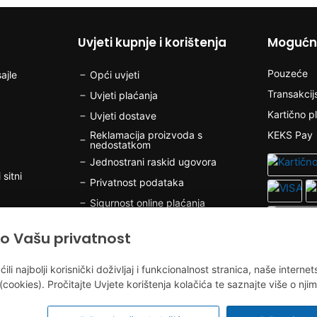
Uvjeti kupnje i korištenja
Mogućno
Pouzeće
ajle
Opći uvjeti
Transakcij
Uvjeti plaćanja
Kartično p
Uvjeti dostave
Reklamacija proizvoda s
KEKS Pay
nedostatkom
Jednostrani raskid ugovora
 sitni
Privatnost podataka
Sigurnost online plaćanja
Kolačići
o Vašu privatnost
olov
 najbolji korisnički doživljaj i funkcionalnost stranica, naše internet
(cookies). Pročitajte Uvjete korištenja kolačića te saznajte više o njim
v