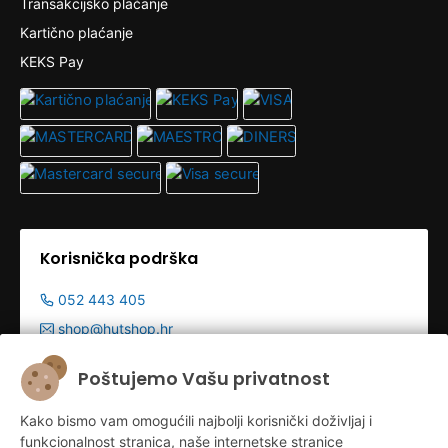
Transakcijsko plaćanje
Kartično plaćanje
KEKS Pay
Korisnička podrška
052 443 405
shop@hutshop.hr
Radno vrijeme:
Poštujemo Vašu privatnost
Pon - Pet 9:00-19:00h
Kako bismo vam omogućili najbolji korisnički doživljaj i
Sub 9:00-13:00
funkcionalnost stranica, naše internetske stranice