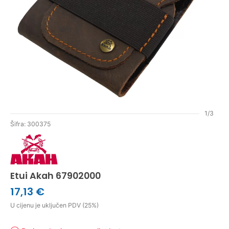
1/3
Šifra: 300375
Etui Akah 67902000
17,13 €
U cijenu je uključen PDV (25%)