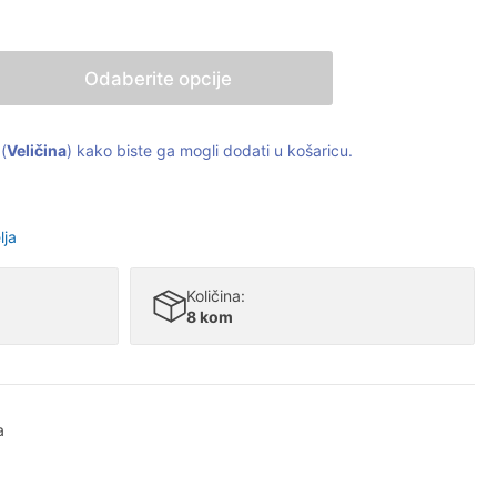
Odaberite opcije
(
Veličina
) kako biste ga mogli dodati u košaricu.
lja
Količina:
8 kom
a