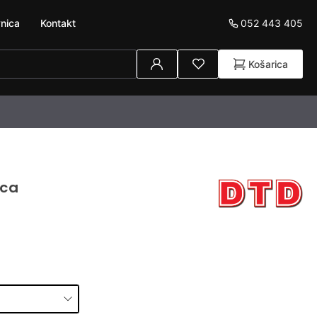
052 443 405
nica
Kontakt
Košarica
ica