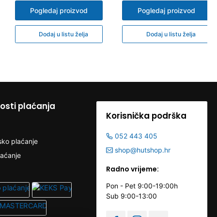
Pogledaj proizvod
Pogledaj proizvod
Dodaj u listu želja
Dodaj u listu želja
sti plaćanja
Korisnička podrška
052 443 405
sko plaćanje
shop@hutshop.hr
laćanje
Radno vrijeme:
Pon - Pet 9:00-19:00h
Sub 9:00-13:00