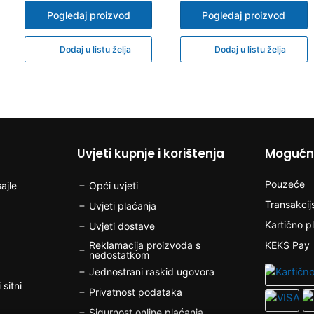
Pogledaj proizvod
Pogledaj proizvod
Dodaj u listu želja
Dodaj u listu želja
Uvjeti kupnje i korištenja
Mogućno
Pouzeće
ajle
Opći uvjeti
Transakcij
Uvjeti plaćanja
Kartično p
Uvjeti dostave
Reklamacija proizvoda s
KEKS Pay
nedostatkom
Jednostrani raskid ugovora
 sitni
Privatnost podataka
Sigurnost online plaćanja