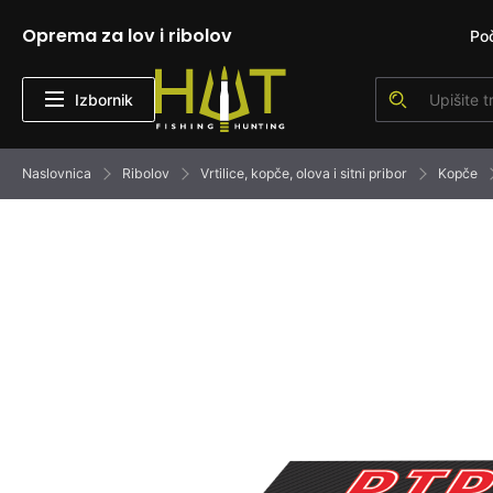
Oprema za lov i ribolov
Po
Izbornik
Naslovnica
Ribolov
Vrtilice, kopče, olova i sitni pribor
Kopče