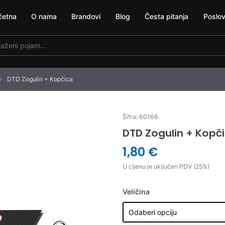
četna
O nama
Brandovi
Blog
Česta pitanja
Poslov
DTD Zogulin + Kopčica
Šifra: 60166
DTD Zogulin + Kopč
1,80 €
U cijenu je uključen PDV (25%)
Veličina