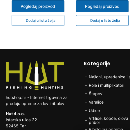
Pogledaj proizvod
Pogledaj proizvod
Dodaj u listu želja
Dodaj u listu želja
Kategorije
Najloni, upredenice i s
Role i multiplikatori
Štapovi
hutshop.hr - Internet trgovina za
Varalice
prodaju opreme za lov i ribolov
Udice
Hut d.o.o.
Vrtilice, kopče, olova i
Istarska ulica 32
pribor
52465 Tar
Ribolovna oprema