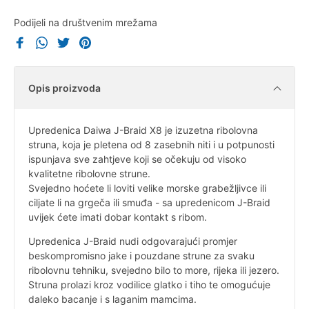
Podijeli na društvenim mrežama
Opis proizvoda
Upredenica Daiwa J-Braid X8 je izuzetna ribolovna
struna, koja je pletena od 8 zasebnih niti i u potpunosti
ispunjava sve zahtjeve koji se očekuju od visoko
kvalitetne ribolovne strune.
Svejedno hoćete li loviti velike morske grabežljivce ili
ciljate li na grgeča ili smuđa - sa upredenicom J-Braid
uvijek ćete imati dobar kontakt s ribom.
Upredenica J-Braid nudi odgovarajući promjer
beskompromisno jake i pouzdane strune za svaku
ribolovnu tehniku, svejedno bilo to more, rijeka ili jezero.
Struna prolazi kroz vodilice glatko i tiho te omogućuje
daleko bacanje i s laganim mamcima.