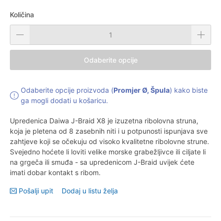
Količina
Odaberite opcije
Odaberite opcije proizvoda (
Promjer Ø, Špula
) kako biste
ga mogli dodati u košaricu.
Upredenica Daiwa J-Braid X8 je izuzetna ribolovna struna,
koja je pletena od 8 zasebnih niti i u potpunosti ispunjava sve
zahtjeve koji se očekuju od visoko kvalitetne ribolovne strune.
Svejedno hoćete li loviti velike morske grabežljivce ili ciljate li
na grgeča ili smuđa - sa upredenicom J-Braid uvijek ćete
imati dobar kontakt s ribom.
Pošalji upit
Dodaj u listu želja