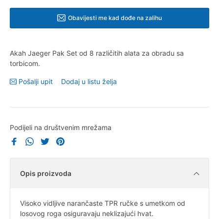
Obavijesti me kad dođe na zalihu
Akah Jaeger Pak Set od 8 različitih alata za obradu sa
torbicom.
Pošalji upit
Dodaj u listu želja
Podijeli na društvenim mrežama
Opis proizvoda
Visoko vidljive narančaste TPR ručke s umetkom od
losovog roga osiguravaju neklizajući hvat.